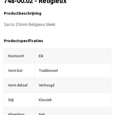
748-00.02 - Religieux
Productbeschrijving
Sarco 25mm Religieux bleek
Productspecificaties
Houtsoort
Eik
Vorm kist
Traditioneel
Vorm deksel
Verhoogd
Stijl
Klassiek
Afwerking
Mat