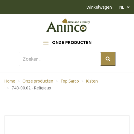
Naar inhoud
Winkelwagen
NL
ONZE PRODUCTEN
Home
Onze producten
Top Sarco
Kisten
748-00.02 - Religieux