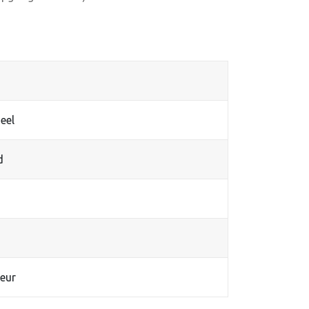
eel
d
eur