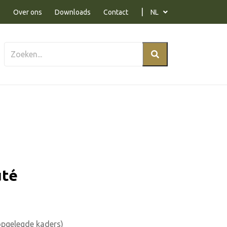
Over ons
Downloads
Contact
NL
uté
pgelegde kaders)