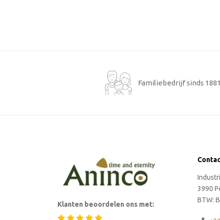
Familiebedrijf sinds 188
Conta
Indust
3990 P
BTW: B
Klanten beoordelen ons met: