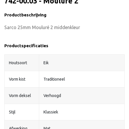
742-00.03 - Mouluré 2
Productbeschrijving
Sarco 25mm Mouluré 2 middenkleur
Productspecificaties
Houtsoort
Eik
Vorm kist
Traditioneel
Vorm deksel
Verhoogd
Stijl
Klassiek
Afwerking
Mat