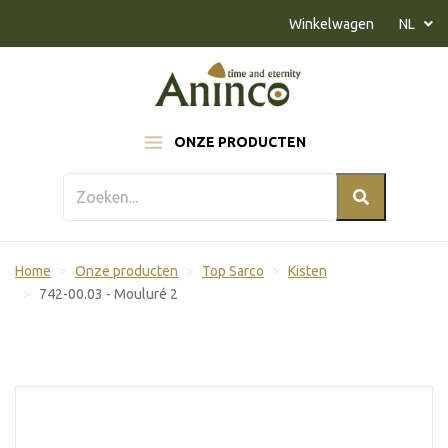
Naar inhoud
Winkelwagen
NL
ONZE PRODUCTEN
Home
Onze producten
Top Sarco
Kisten
742-00.03 - Mouluré 2