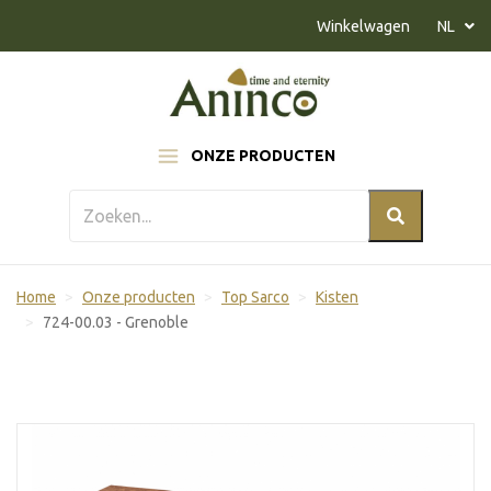
Naar inhoud
Winkelwagen
NL
ONZE PRODUCTEN
Home
Onze producten
Top Sarco
Kisten
724-00.03 - Grenoble