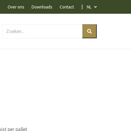
Over ons
Downloads
Contact
NL
a
st per pallet