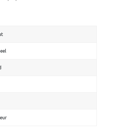
ut
eel
d
eur