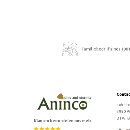
Familiebedrijf sinds 188
Conta
Indust
3990 P
BTW: B
Klanten beoordelen ons met: