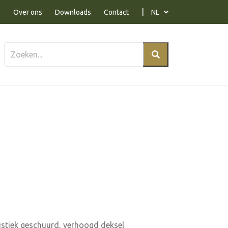
Over ons
Downloads
Contact
NL
ustiek geschuurd, verhoogd deksel