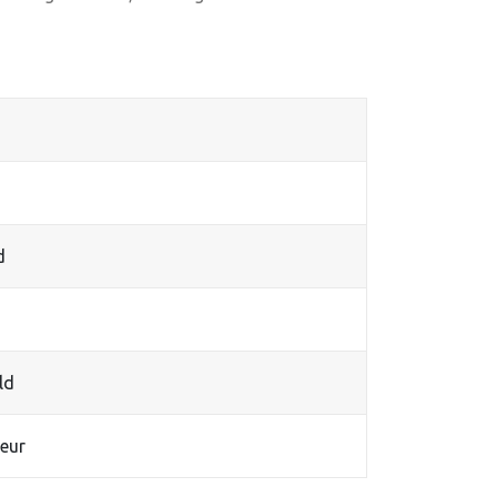
d
ld
eur