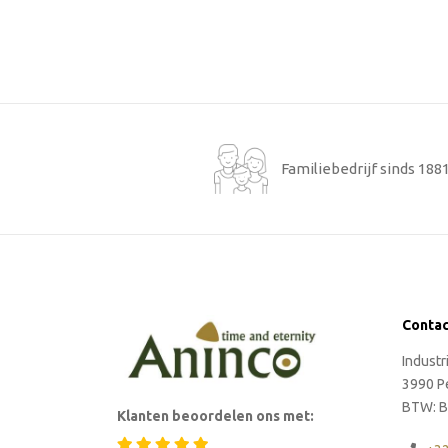
Familiebedrijf sinds 188
Conta
Indust
3990 P
BTW: B
Klanten beoordelen ons met: